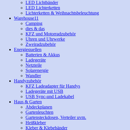
LED Lichtbänder
LED Lichterketten
Lichterketten & Weihnachtsbeleuchtung
Warehouse11
Camping
dies & das
KFZ und Motorradzubehör
Uhren und Uhrwerke
Zweiradzubehör
Energiequellen
Batterien & Akkus
Ladegeräte
Netzteile
Solarenergie
Wandler
Handyzubehör
KFZ Ladeadapter für Handys
Ladegeräte mit USB
USB Sync-und Ladekabel
Haus & Garten
Abdeckplanen
Gartenleuchten
Gartensteckdosen, Verteiler uvm.
Heißkleber
Kleber & Klebebänder