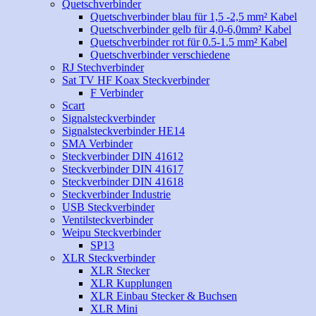
Quetschverbinder
Quetschverbinder blau für 1,5 -2,5 mm² Kabel
Quetschverbinder gelb für 4,0-6,0mm² Kabel
Quetschverbinder rot für 0.5-1.5 mm² Kabel
Quetschverbinder verschiedene
RJ Stechverbinder
Sat TV HF Koax Steckverbinder
F Verbinder
Scart
Signalsteckverbinder
Signalsteckverbinder HE14
SMA Verbinder
Steckverbinder DIN 41612
Steckverbinder DIN 41617
Steckverbinder DIN 41618
Steckverbinder Industrie
USB Steckverbinder
Ventilsteckverbinder
Weipu Steckverbinder
SP13
XLR Steckverbinder
XLR Stecker
XLR Kupplungen
XLR Einbau Stecker & Buchsen
XLR Mini