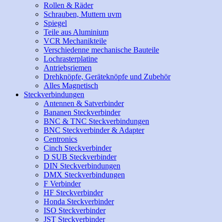
Rollen & Räder
Schrauben, Muttern uvm
Spiegel
Teile aus Aluminium
VCR Mechanikteile
Verschiedenne mechanische Bauteile
Lochrasterplatine
Antriebsriemen
Drehknöpfe, Geräteknöpfe und Zubehör
Alles Magnetisch
Steckverbindungen
Antennen & Satverbinder
Bananen Steckverbinder
BNC & TNC Steckverbindungen
BNC Steckverbinder & Adapter
Centronics
Cinch Steckverbinder
D SUB Steckverbinder
DIN Steckverbindungen
DMX Steckverbindungen
F Verbinder
HF Steckverbinder
Honda Steckverbinder
ISO Steckverbinder
JST Steckverbinder