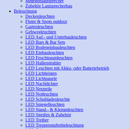
Mitteltonlautsprecher
Zubehör Lautsprecherbau
Beleuchtung
Deckenleuchten
Fluter & Spots outdoor
Gartenleuchten
Gehwegleuchten
LED Auf.- und Unterbauleuchten
LED Bars & Bar Sets
LED Bodeneinbauleuchten
LED Einbauleuchten
LED Feuchtraumleuchten
LED Hallenstrahler
LED Leuchten mit Akku- oder Batteriebetrieb
LED Lichtleisten
LED Lichtpanele
LED Nachtlichter
LED Netzteile
LED Notleuchten
LED Schubladenleuchte
LED Spiegelleuchten
LED Stand.- & Klemmleuchten
LED Streifen & Zubehör
LED Treiber
LED Treppenstufenbeleuchtung