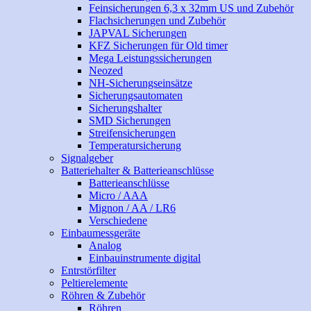
Feinsicherungen 6,3 x 32mm US und Zubehör
Flachsicherungen und Zubehör
JAPVAL Sicherungen
KFZ Sicherungen für Old timer
Mega Leistungssicherungen
Neozed
NH-Sicherungseinsätze
Sicherungsautomaten
Sicherungshalter
SMD Sicherungen
Streifensicherungen
Temperatursicherung
Signalgeber
Batteriehalter & Batterieanschlüsse
Batterieanschlüsse
Micro / AAA
Mignon / AA / LR6
Verschiedene
Einbaumessgeräte
Analog
Einbauinstrumente digital
Entrstörfilter
Peltierelemente
Röhren & Zubehör
Röhren