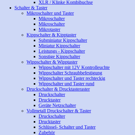
XLR / Klinke Kombibuchse
Schalter & Taster
Mikroschalter und Taster
Mikroschalter
Mikroschalter
Mikrotaster
Kippschalter & Kipptaster
Subminiatur Kippschalter
Miniatur Kippschalter
Leistungs - Kippschalter
Sonstige Kippschalter
Wippschalter & Wipptaster
Wippschalter mit 12V Kontrolleuchte
Wippschalter Schraubbefestigung
Wippschalter und Taster rechteckig
Wippschalter und Taster rund
Druckschalter & Drucktasteraster
Druckschalter
Drucktaster
Geräte Netzschalter
Vollmetall Druckschalter & Taster
Druckschalter
Drucktaster
Schlüssel- Schalter und Taster
Zubehör