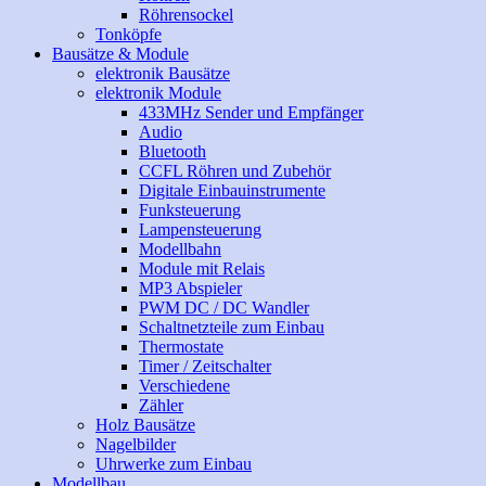
Röhrensockel
Tonköpfe
Bausätze & Module
elektronik Bausätze
elektronik Module
433MHz Sender und Empfänger
Audio
Bluetooth
CCFL Röhren und Zubehör
Digitale Einbauinstrumente
Funksteuerung
Lampensteuerung
Modellbahn
Module mit Relais
MP3 Abspieler
PWM DC / DC Wandler
Schaltnetzteile zum Einbau
Thermostate
Timer / Zeitschalter
Verschiedene
Zähler
Holz Bausätze
Nagelbilder
Uhrwerke zum Einbau
Modellbau