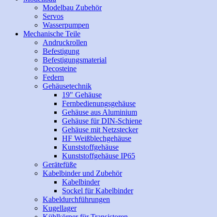
Modelbau Zubehör
Servos
Wasserpumpen
Mechanische Teile
Andruckrollen
Befestigung
Befestigungsmaterial
Decosteine
Federn
Gehäusetechnik
19" Gehäuse
Fernbedienungsgehäuse
Gehäuse aus Aluminium
Gehäuse für DIN-Schiene
Gehäuse mit Netzstecker
HF Weißblechgehäuse
Kunststoffgehäuse
Kunststoffgehäuse IP65
Gerätefüße
Kabelbinder und Zubehör
Kabelbinder
Sockel für Kabelbinder
Kabeldurchführungen
Kugellager
Kühlkörper für Transistoren