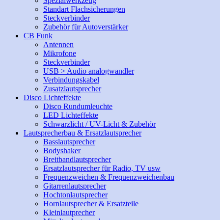
Spezialwerkzeug
Standart Flachsicherungen
Steckverbinder
Zubehör für Autoverstärker
CB Funk
Antennen
Mikrofone
Steckverbinder
USB > Audio analogwandler
Verbindungskabel
Zusatzlautsprecher
Disco Lichteffekte
Disco Rundumleuchte
LED Lichteffekte
Schwarzlicht / UV-Licht & Zubehör
Lautsprecherbau & Ersatzlautsprecher
Basslautsprecher
Bodyshaker
Breitbandlautsprecher
Ersatzlautsprecher für Radio, TV usw
Frequenzweichen & Frequenzweichenbau
Gitarrenlautsprecher
Hochtonlautsprecher
Hornlautsprecher & Ersatzteile
Kleinlautprecher