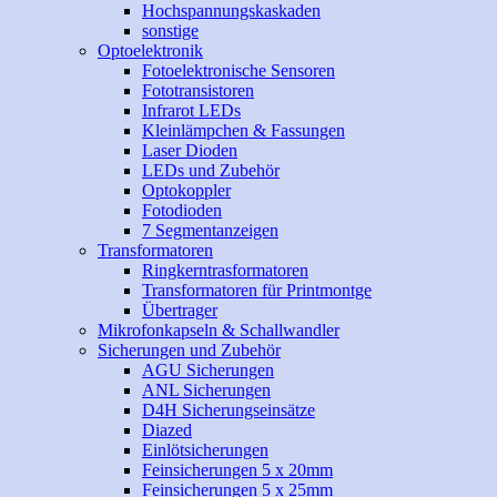
Hochspannungskaskaden
sonstige
Optoelektronik
Fotoelektronische Sensoren
Fototransistoren
Infrarot LEDs
Kleinlämpchen & Fassungen
Laser Dioden
LEDs und Zubehör
Optokoppler
Fotodioden
7 Segmentanzeigen
Transformatoren
Ringkerntrasformatoren
Transformatoren für Printmontge
Übertrager
Mikrofonkapseln & Schallwandler
Sicherungen und Zubehör
AGU Sicherungen
ANL Sicherungen
D4H Sicherungseinsätze
Diazed
Einlötsicherungen
Feinsicherungen 5 x 20mm
Feinsicherungen 5 x 25mm