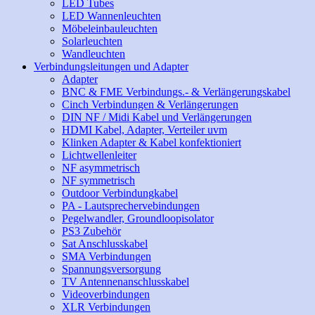
LED Tubes
LED Wannenleuchten
Möbeleinbauleuchten
Solarleuchten
Wandleuchten
Verbindungsleitungen und Adapter
Adapter
BNC & FME Verbindungs.- & Verlängerungskabel
Cinch Verbindungen & Verlängerungen
DIN NF / Midi Kabel und Verlängerungen
HDMI Kabel, Adapter, Verteiler uvm
Klinken Adapter & Kabel konfektioniert
Lichtwellenleiter
NF asymmetrisch
NF symmetrisch
Outdoor Verbindungkabel
PA - Lautsprechervebindungen
Pegelwandler, Groundloopisolator
PS3 Zubehör
Sat Anschlusskabel
SMA Verbindungen
Spannungsversorgung
TV Antennenanschlusskabel
Videoverbindungen
XLR Verbindungen