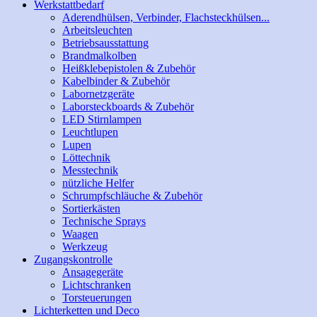
Werkstattbedarf
Aderendhülsen, Verbinder, Flachsteckhülsen...
Arbeitsleuchten
Betriebsausstattung
Brandmalkolben
Heißklebepistolen & Zubehör
Kabelbinder & Zubehör
Labornetzgeräte
Laborsteckboards & Zubehör
LED Stirnlampen
Leuchtlupen
Lupen
Löttechnik
Messtechnik
nützliche Helfer
Schrumpfschläuche & Zubehör
Sortierkästen
Technische Sprays
Waagen
Werkzeug
Zugangskontrolle
Ansagegeräte
Lichtschranken
Torsteuerungen
Lichterketten und Deco