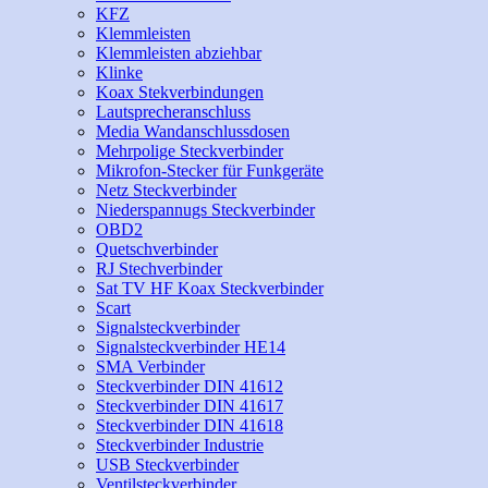
KFZ
Klemmleisten
Klemmleisten abziehbar
Klinke
Koax Stekverbindungen
Lautsprecheranschluss
Media Wandanschlussdosen
Mehrpolige Steckverbinder
Mikrofon-Stecker für Funkgeräte
Netz Steckverbinder
Niederspannugs Steckverbinder
OBD2
Quetschverbinder
RJ Stechverbinder
Sat TV HF Koax Steckverbinder
Scart
Signalsteckverbinder
Signalsteckverbinder HE14
SMA Verbinder
Steckverbinder DIN 41612
Steckverbinder DIN 41617
Steckverbinder DIN 41618
Steckverbinder Industrie
USB Steckverbinder
Ventilsteckverbinder