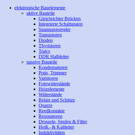
elektronische Bauelemente
aktive Bauteile
Gleichrichter Brücken
Integrierte Schaltungen
Spannungsregler
Transistoren
Dioden
Thyristoren
Traics
DDR Halbleiter
passive Bauteile
Kondensatoren
Potis, Trimmer
Varistoren
Fotowiderstände
Heizelemente
Widerstände
Relais und Schütze
Quarze
Reedkontakte
Resonatoren
Drosseln, Spulen & Filter
Heiß.- & Kaltleiter
Induktivitäten