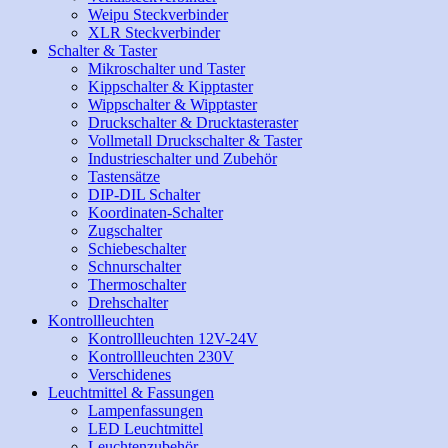
Weipu Steckverbinder
XLR Steckverbinder
Schalter & Taster
Mikroschalter und Taster
Kippschalter & Kipptaster
Wippschalter & Wipptaster
Druckschalter & Drucktasteraster
Vollmetall Druckschalter & Taster
Industrieschalter und Zubehör
Tastensätze
DIP-DIL Schalter
Koordinaten-Schalter
Zugschalter
Schiebeschalter
Schnurschalter
Thermoschalter
Drehschalter
Kontrollleuchten
Kontrollleuchten 12V-24V
Kontrollleuchten 230V
Verschidenes
Leuchtmittel & Fassungen
Lampenfassungen
LED Leuchtmittel
Leuchtenzubehör