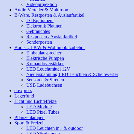
Videoprojektion
Audio Verteiler & Multiroom
B-Ware, Restposten & Auslaufartikel
DJ Equipment
Elektronik Platinen
Gebrauchtes
Restposten / Auslaufartikel
Sonderposten
Boots.-, LKW & Wohnmobilzubehör
Einbaulausprecher
Elektrische Pumpen
Komandoverstärker
LED Leuchtmittel 12V
Niederspannung LED Leuchten & Scheinwerfer
Sensoren & Sirenen
USB Ladebuchsen
e-express
Lagerfund
Licht und Lichteffekte
LED Module
LED Pixel Tubes
Pflanzenlampen
Sport & Freizeit
LED Leuchten in.- & outdoor
LED Stirnlampen