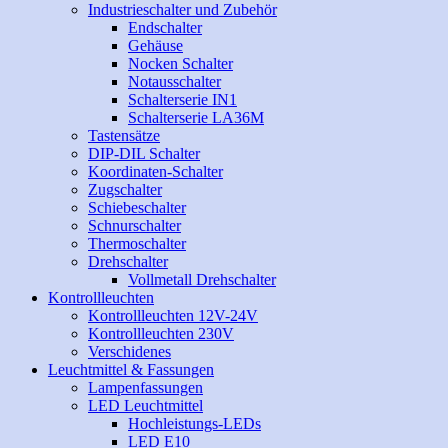
Industrieschalter und Zubehör
Endschalter
Gehäuse
Nocken Schalter
Notausschalter
Schalterserie IN1
Schalterserie LA36M
Tastensätze
DIP-DIL Schalter
Koordinaten-Schalter
Zugschalter
Schiebeschalter
Schnurschalter
Thermoschalter
Drehschalter
Vollmetall Drehschalter
Kontrollleuchten
Kontrollleuchten 12V-24V
Kontrollleuchten 230V
Verschidenes
Leuchtmittel & Fassungen
Lampenfassungen
LED Leuchtmittel
Hochleistungs-LEDs
LED E10