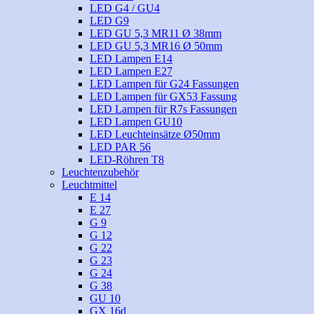
LED G4 / GU4
LED G9
LED GU 5,3 MR11 Ø 38mm
LED GU 5,3 MR16 Ø 50mm
LED Lampen E14
LED Lampen E27
LED Lampen für G24 Fassungen
LED Lampen für GX53 Fassung
LED Lampen für R7s Fassungen
LED Lampen GU10
LED Leuchteinsätze Ø50mm
LED PAR 56
LED-Röhren T8
Leuchtenzubehör
Leuchtmittel
E 14
E 27
G 9
G 12
G 22
G 23
G 24
G 38
GU 10
GX 16d