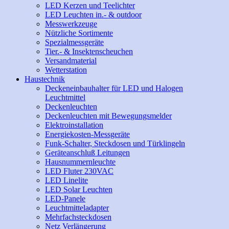
LED Kerzen und Teelichter
LED Leuchten in.- & outdoor
Messwerkzeuge
Nützliche Sortimente
Spezialmessgeräte
Tier.- & Insektenscheuchen
Versandmaterial
Wetterstation
Haustechnik
Deckeneinbauhalter für LED und Halogen
Leuchtmittel
Deckenleuchten
Deckenleuchten mit Bewegungsmelder
Elektroinstallation
Energiekosten-Messgeräte
Funk-Schalter, Steckdosen und Türklingeln
Geräteanschluß Leitungen
Hausnummernleuchte
LED Fluter 230VAC
LED Linelite
LED Solar Leuchten
LED-Panele
Leuchtmitteladapter
Mehrfachsteckdosen
Netz Verlängerung