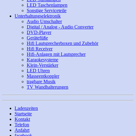
LED Taschenlampen
Sonstige Serviceteile
Unterhaltungselektronik
Audio Umschalter
Digital / Analog - Audio Converter
DVD-Player
Gerätefüße
Hifi Lautsprecherboxen und Zubehör
Hifi Receiver
Hifi-Anlagen mit Lautsprecher
Karaokesysteme
Klein-Verstärker
LED Uhren
Masseentkoppler
tragbare Musik
TV Wandhalterungen
Ladenzeiten
Startseite
Kontakt
Telefon
Anfahrt
facebook