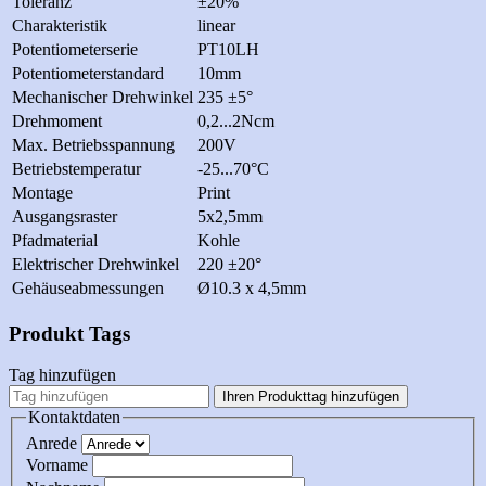
Toleranz
±20%
Charakteristik
linear
Potentiometerserie
PT10LH
Potentiometerstandard
10mm
Mechanischer Drehwinkel
235 ±5°
Drehmoment
0,2...2Ncm
Max. Betriebsspannung
200V
Betriebstemperatur
-25...70°C
Montage
Print
Ausgangsraster
5x2,5mm
Pfadmaterial
Kohle
Elektrischer Drehwinkel
220 ±20°
Gehäuseabmessungen
Ø10.3 x 4,5mm
Produkt Tags
Tag hinzufügen
Ihren Produkttag hinzufügen
Kontaktdaten
Anrede
Vorname