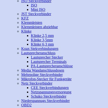
ISO Steckverbinder
ISO
Mini ISO
JST Steckverbinder
KFZ
Klemmleisten
Klemmleisten abziehbar
Klinke
Klinke 2,5 mm
Klinke 3,5mm
Klinke 6,3 mm
Koax Stekverbindungen
Lautsprecheranschluss
Lautsprecher Stecker
Lautsprecher Terminals
PA-Lautsprecheranschlüsse
Media Wandanschlussdosen
Mehrpolige Steckverbinder
Mikrofon-Stecker für Funkgeräte
Netz Steckverbinder
CEE Steckverbindungen
Netzspannungsversorgung
Schuko Steckverbinder
Niederspannugs Steckverbinder
OBD2