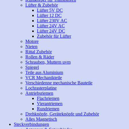
Lüfter & Zubehör
Lüfter 5V DC
Lüfter 12 DC
Lüfter 230V AC
Lüfter 24V AC
Lüfter 24V DC
Zubehör für Lüfter
Motore
Nieten
Rittal Zubehör
Rollen & Räder
Schrauben, Muttern uvm
Spiegel
Teile aus Aluminium
VCR Mechanikteile
Verschiedenne mechanische Bauteile
Lochrasterplatine
Antriebsriemen
Flachriemen
Vierantriemen
Rundriemen
Drehknöpfe, Geräteknöpfe und Zubehör
Alles Magnetisch
Steckverbindungen