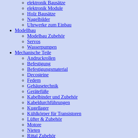
elektronik Bausätze
elektronik Module
Holz Bausätze
Nagelbilder
Uhrwerke zum Einbau
Modellbau
Modelbau Zubehör
Servos
Wasserpumpen
Mechanische Teile
Andruckrollen
Befestigung
Befestigungsmaterial
Decosteine
Federn
Gehäusetechnik
Gerätefüße
Kabelbinder und Zubehör
Kabeldurchführungen
Kugellager
Kühlkörper für Transistoren
Lüfter & Zubehör
Motore
Nieten
Rittal Zubehör