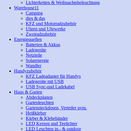
Lichterketten & Weihnachtsbeleuchtung
Warehouse11
Camping
dies & das
KFZ und Motorradzubehör
Uhren und Uhrwerke
Zweiradzubehör
Energiequellen
Batterien & Akkus
Ladegeräte
Netzteile
Solarenergie
Wandler
Handyzubehör
KFZ Ladeadapter für Handys
Ladegeräte mit USB
USB Sync-und Ladekabel
Haus & Garten
Abdeckplanen
Gartenleuchten
Gartensteckdosen, Verteiler uvm.
Heißkleber
Kleber & Klebebänder
LED Kerzen und Teelichter
LED Leuchten in.- & outdoor