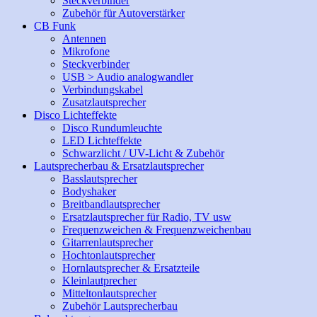
Steckverbinder
Zubehör für Autoverstärker
CB Funk
Antennen
Mikrofone
Steckverbinder
USB > Audio analogwandler
Verbindungskabel
Zusatzlautsprecher
Disco Lichteffekte
Disco Rundumleuchte
LED Lichteffekte
Schwarzlicht / UV-Licht & Zubehör
Lautsprecherbau & Ersatzlautsprecher
Basslautsprecher
Bodyshaker
Breitbandlautsprecher
Ersatzlautsprecher für Radio, TV usw
Frequenzweichen & Frequenzweichenbau
Gitarrenlautsprecher
Hochtonlautsprecher
Hornlautsprecher & Ersatzteile
Kleinlautprecher
Mitteltonlautsprecher
Zubehör Lautsprecherbau