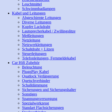
Leuchtmittel
Schwimmbadlampen
Kabel und Leitungen
Abgeschirmte Leitungen
Diverse Leitungen
Kupfer Lackdraht
Lautsprecherkabel / Zwillingslitze
Meßleitungen
Netzleitung
Netzwerkleitungen
Schaltdraht + Litzen
Steuerleitungen
Telefonleitungen, Fernmeldekabel
Car Hifi Zubehör
Beleuchtung
PlugnPlay Kabel
Quatlock Verlängerung
Quetschverbinder
Schalldämmung
Sicherungen und Sicherungshalter
Sonstiges
Spannungsversorgung
Spezialwerkzeug
Standart Flachsicherungen