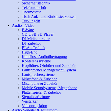
Sicherheitstechnik
Telefonzubehör
Thermostate
Tisch Auf.- und Einbausteckdosen
Türklingeln
Audio - Video
B-Ware
CD USB SD Player
DJ Midicontroller
DJ-Zubehör
ELA - Technik
High-End
Kabellose Audioübertragung
Konferenzsysteme
Kopfhörer, Ohrhörer und Zubehör
Lautsprecher Management System
Lautsprechersysteme
Mikrofone & Zubehör
Mischpulte & Zubehör
Mobile Soundsysteme, Megaphone
Plattenspieler & Zubehör
Signalbearbeitung
Verstärker
Videoprojektion
Audio Verteiler & Multiroom