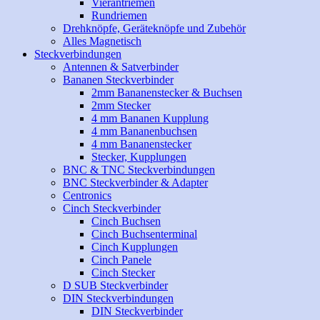
Vierantriemen
Rundriemen
Drehknöpfe, Geräteknöpfe und Zubehör
Alles Magnetisch
Steckverbindungen
Antennen & Satverbinder
Bananen Steckverbinder
2mm Bananenstecker & Buchsen
2mm Stecker
4 mm Bananen Kupplung
4 mm Bananenbuchsen
4 mm Bananenstecker
Stecker, Kupplungen
BNC & TNC Steckverbindungen
BNC Steckverbinder & Adapter
Centronics
Cinch Steckverbinder
Cinch Buchsen
Cinch Buchsenterminal
Cinch Kupplungen
Cinch Panele
Cinch Stecker
D SUB Steckverbinder
DIN Steckverbindungen
DIN Steckverbinder