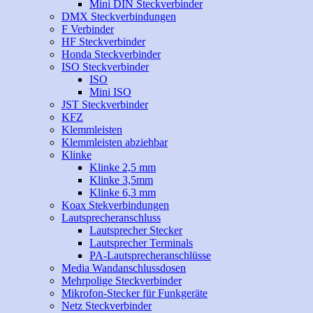
Mini DIN Steckverbinder
DMX Steckverbindungen
F Verbinder
HF Steckverbinder
Honda Steckverbinder
ISO Steckverbinder
ISO
Mini ISO
JST Steckverbinder
KFZ
Klemmleisten
Klemmleisten abziehbar
Klinke
Klinke 2,5 mm
Klinke 3,5mm
Klinke 6,3 mm
Koax Stekverbindungen
Lautsprecheranschluss
Lautsprecher Stecker
Lautsprecher Terminals
PA-Lautsprecheranschlüsse
Media Wandanschlussdosen
Mehrpolige Steckverbinder
Mikrofon-Stecker für Funkgeräte
Netz Steckverbinder