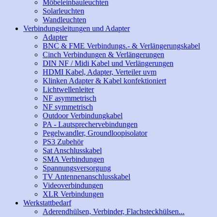
Möbeleinbauleuchten
Solarleuchten
Wandleuchten
Verbindungsleitungen und Adapter
Adapter
BNC & FME Verbindungs.- & Verlängerungskabel
Cinch Verbindungen & Verlängerungen
DIN NF / Midi Kabel und Verlängerungen
HDMI Kabel, Adapter, Verteiler uvm
Klinken Adapter & Kabel konfektioniert
Lichtwellenleiter
NF asymmetrisch
NF symmetrisch
Outdoor Verbindungkabel
PA - Lautsprechervebindungen
Pegelwandler, Groundloopisolator
PS3 Zubehör
Sat Anschlusskabel
SMA Verbindungen
Spannungsversorgung
TV Antennenanschlusskabel
Videoverbindungen
XLR Verbindungen
Werkstattbedarf
Aderendhülsen, Verbinder, Flachsteckhülsen...