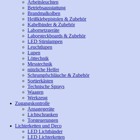
Arbeitsleuchten
Betriebsausstattung
Brandmalkolben
Heißklebepistolen & Zubehör
Kabelbinder & Zubehör
Labornetzgeräte
Laborsteckboards & Zubehör
LED Stirnlampen
Leuchtlupen
Lupen
Löttechnik
Messtechnik
nützliche Helfer
Schrumpfschläuche & Zubehör
Sortierkästen
Technische Sprays
Waagen
Werkzeug
Zugangskontrolle
Ansagegeräte
Lichtschranken
Torsteuerungen
Lichterketten und Deco
LED Lichtbänder
LED Lichterketten