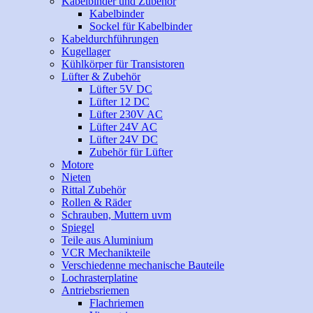
Kabelbinder und Zubehör
Kabelbinder
Sockel für Kabelbinder
Kabeldurchführungen
Kugellager
Kühlkörper für Transistoren
Lüfter & Zubehör
Lüfter 5V DC
Lüfter 12 DC
Lüfter 230V AC
Lüfter 24V AC
Lüfter 24V DC
Zubehör für Lüfter
Motore
Nieten
Rittal Zubehör
Rollen & Räder
Schrauben, Muttern uvm
Spiegel
Teile aus Aluminium
VCR Mechanikteile
Verschiedenne mechanische Bauteile
Lochrasterplatine
Antriebsriemen
Flachriemen