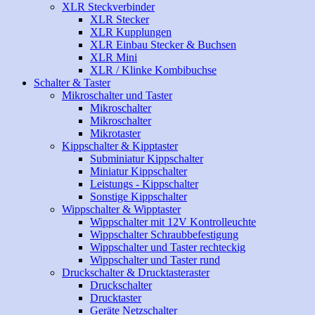
XLR Steckverbinder
XLR Stecker
XLR Kupplungen
XLR Einbau Stecker & Buchsen
XLR Mini
XLR / Klinke Kombibuchse
Schalter & Taster
Mikroschalter und Taster
Mikroschalter
Mikroschalter
Mikrotaster
Kippschalter & Kipptaster
Subminiatur Kippschalter
Miniatur Kippschalter
Leistungs - Kippschalter
Sonstige Kippschalter
Wippschalter & Wipptaster
Wippschalter mit 12V Kontrolleuchte
Wippschalter Schraubbefestigung
Wippschalter und Taster rechteckig
Wippschalter und Taster rund
Druckschalter & Drucktasteraster
Druckschalter
Drucktaster
Geräte Netzschalter