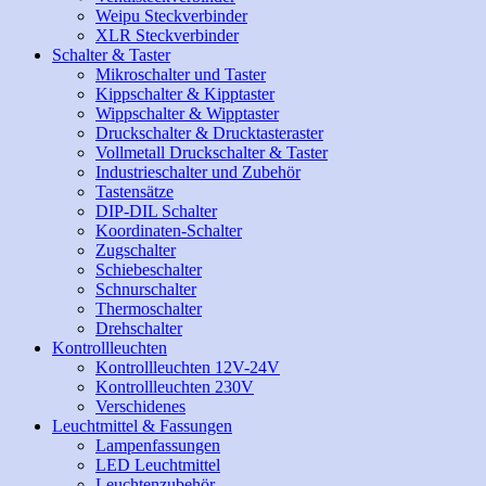
Weipu Steckverbinder
XLR Steckverbinder
Schalter & Taster
Mikroschalter und Taster
Kippschalter & Kipptaster
Wippschalter & Wipptaster
Druckschalter & Drucktasteraster
Vollmetall Druckschalter & Taster
Industrieschalter und Zubehör
Tastensätze
DIP-DIL Schalter
Koordinaten-Schalter
Zugschalter
Schiebeschalter
Schnurschalter
Thermoschalter
Drehschalter
Kontrollleuchten
Kontrollleuchten 12V-24V
Kontrollleuchten 230V
Verschidenes
Leuchtmittel & Fassungen
Lampenfassungen
LED Leuchtmittel
Leuchtenzubehör