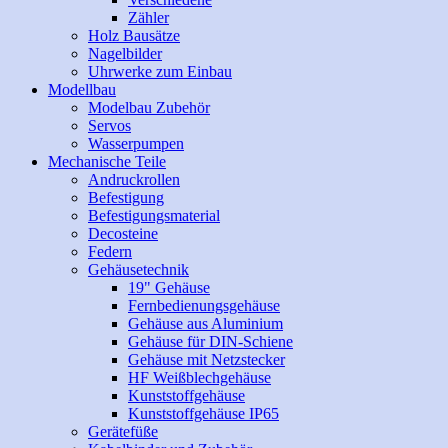
Zähler
Holz Bausätze
Nagelbilder
Uhrwerke zum Einbau
Modellbau
Modelbau Zubehör
Servos
Wasserpumpen
Mechanische Teile
Andruckrollen
Befestigung
Befestigungsmaterial
Decosteine
Federn
Gehäusetechnik
19" Gehäuse
Fernbedienungsgehäuse
Gehäuse aus Aluminium
Gehäuse für DIN-Schiene
Gehäuse mit Netzstecker
HF Weißblechgehäuse
Kunststoffgehäuse
Kunststoffgehäuse IP65
Gerätefüße