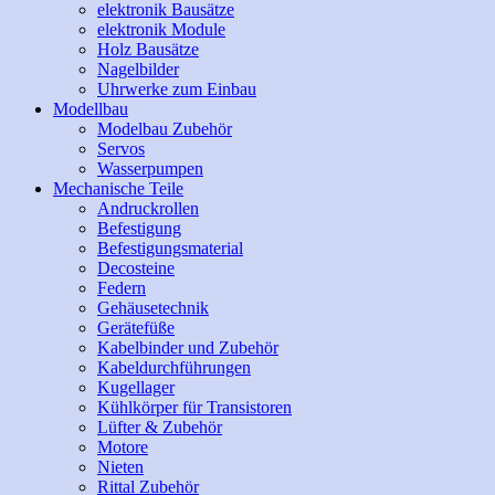
elektronik Bausätze
elektronik Module
Holz Bausätze
Nagelbilder
Uhrwerke zum Einbau
Modellbau
Modelbau Zubehör
Servos
Wasserpumpen
Mechanische Teile
Andruckrollen
Befestigung
Befestigungsmaterial
Decosteine
Federn
Gehäusetechnik
Gerätefüße
Kabelbinder und Zubehör
Kabeldurchführungen
Kugellager
Kühlkörper für Transistoren
Lüfter & Zubehör
Motore
Nieten
Rittal Zubehör