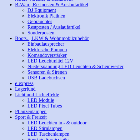
B-Ware, Restposten & Auslaufartikel
DJ Equipment
Elektronik Platinen
Gebrauchtes
Restposten / Auslaufartikel
Sonderposten
Boots.-, LKW & Wohnmobilzubehör
Einbaulausprecher
Elektrische Pumpen
Komandoverstärker
LED Leuchtmittel 12V
Niederspannung LED Leuchten & Scheinwerfer
Sensoren & Sirenen
USB Ladebuchsen
e-express
Lagerfund
Licht und Lichteffekte
LED Module
LED Pixel Tubes
Pflanzenlampen
Sport & Freizeit
LED Leuchten in.- & outdoor
LED Stirnlampen
LED Taschenlampen
Sonstige Serviceteile