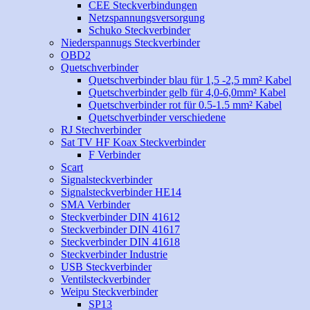
CEE Steckverbindungen
Netzspannungsversorgung
Schuko Steckverbinder
Niederspannugs Steckverbinder
OBD2
Quetschverbinder
Quetschverbinder blau für 1,5 -2,5 mm² Kabel
Quetschverbinder gelb für 4,0-6,0mm² Kabel
Quetschverbinder rot für 0.5-1.5 mm² Kabel
Quetschverbinder verschiedene
RJ Stechverbinder
Sat TV HF Koax Steckverbinder
F Verbinder
Scart
Signalsteckverbinder
Signalsteckverbinder HE14
SMA Verbinder
Steckverbinder DIN 41612
Steckverbinder DIN 41617
Steckverbinder DIN 41618
Steckverbinder Industrie
USB Steckverbinder
Ventilsteckverbinder
Weipu Steckverbinder
SP13