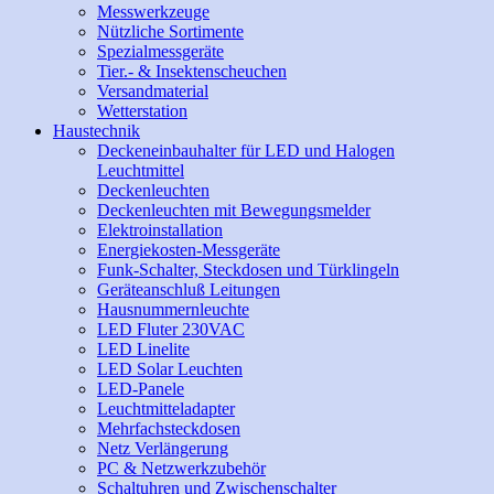
Messwerkzeuge
Nützliche Sortimente
Spezialmessgeräte
Tier.- & Insektenscheuchen
Versandmaterial
Wetterstation
Haustechnik
Deckeneinbauhalter für LED und Halogen
Leuchtmittel
Deckenleuchten
Deckenleuchten mit Bewegungsmelder
Elektroinstallation
Energiekosten-Messgeräte
Funk-Schalter, Steckdosen und Türklingeln
Geräteanschluß Leitungen
Hausnummernleuchte
LED Fluter 230VAC
LED Linelite
LED Solar Leuchten
LED-Panele
Leuchtmitteladapter
Mehrfachsteckdosen
Netz Verlängerung
PC & Netzwerkzubehör
Schaltuhren und Zwischenschalter