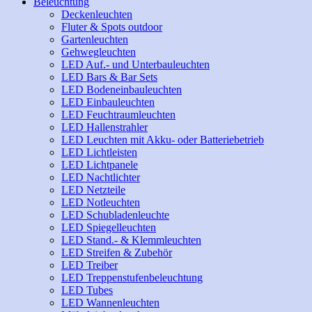
Beleuchtung
Deckenleuchten
Fluter & Spots outdoor
Gartenleuchten
Gehwegleuchten
LED Auf.- und Unterbauleuchten
LED Bars & Bar Sets
LED Bodeneinbauleuchten
LED Einbauleuchten
LED Feuchtraumleuchten
LED Hallenstrahler
LED Leuchten mit Akku- oder Batteriebetrieb
LED Lichtleisten
LED Lichtpanele
LED Nachtlichter
LED Netzteile
LED Notleuchten
LED Schubladenleuchte
LED Spiegelleuchten
LED Stand.- & Klemmleuchten
LED Streifen & Zubehör
LED Treiber
LED Treppenstufenbeleuchtung
LED Tubes
LED Wannenleuchten