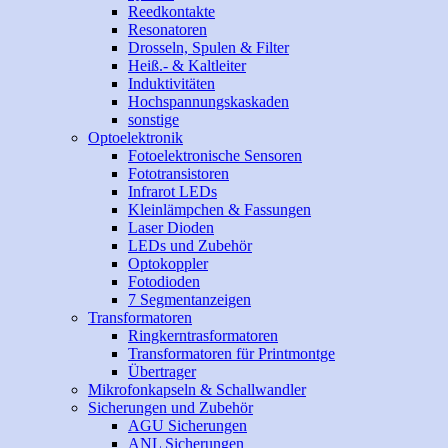
Reedkontakte
Resonatoren
Drosseln, Spulen & Filter
Heiß.- & Kaltleiter
Induktivitäten
Hochspannungskaskaden
sonstige
Optoelektronik
Fotoelektronische Sensoren
Fototransistoren
Infrarot LEDs
Kleinlämpchen & Fassungen
Laser Dioden
LEDs und Zubehör
Optokoppler
Fotodioden
7 Segmentanzeigen
Transformatoren
Ringkerntrasformatoren
Transformatoren für Printmontge
Übertrager
Mikrofonkapseln & Schallwandler
Sicherungen und Zubehör
AGU Sicherungen
ANL Sicherungen