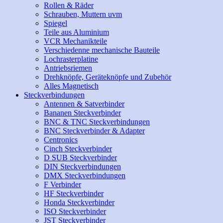
Rollen & Räder
Schrauben, Muttern uvm
Spiegel
Teile aus Aluminium
VCR Mechanikteile
Verschiedenne mechanische Bauteile
Lochrasterplatine
Antriebsriemen
Drehknöpfe, Geräteknöpfe und Zubehör
Alles Magnetisch
Steckverbindungen
Antennen & Satverbinder
Bananen Steckverbinder
BNC & TNC Steckverbindungen
BNC Steckverbinder & Adapter
Centronics
Cinch Steckverbinder
D SUB Steckverbinder
DIN Steckverbindungen
DMX Steckverbindungen
F Verbinder
HF Steckverbinder
Honda Steckverbinder
ISO Steckverbinder
JST Steckverbinder