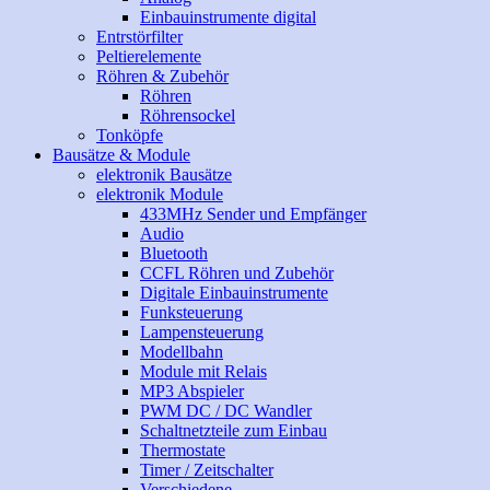
Einbauinstrumente digital
Entrstörfilter
Peltierelemente
Röhren & Zubehör
Röhren
Röhrensockel
Tonköpfe
Bausätze & Module
elektronik Bausätze
elektronik Module
433MHz Sender und Empfänger
Audio
Bluetooth
CCFL Röhren und Zubehör
Digitale Einbauinstrumente
Funksteuerung
Lampensteuerung
Modellbahn
Module mit Relais
MP3 Abspieler
PWM DC / DC Wandler
Schaltnetzteile zum Einbau
Thermostate
Timer / Zeitschalter
Verschiedene