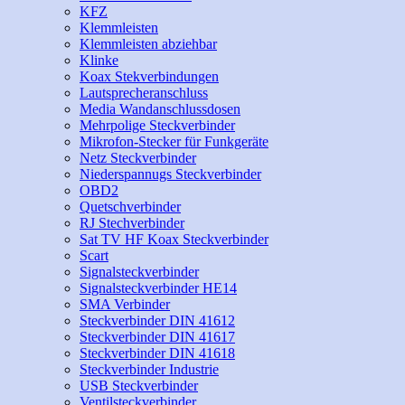
KFZ
Klemmleisten
Klemmleisten abziehbar
Klinke
Koax Stekverbindungen
Lautsprecheranschluss
Media Wandanschlussdosen
Mehrpolige Steckverbinder
Mikrofon-Stecker für Funkgeräte
Netz Steckverbinder
Niederspannugs Steckverbinder
OBD2
Quetschverbinder
RJ Stechverbinder
Sat TV HF Koax Steckverbinder
Scart
Signalsteckverbinder
Signalsteckverbinder HE14
SMA Verbinder
Steckverbinder DIN 41612
Steckverbinder DIN 41617
Steckverbinder DIN 41618
Steckverbinder Industrie
USB Steckverbinder
Ventilsteckverbinder