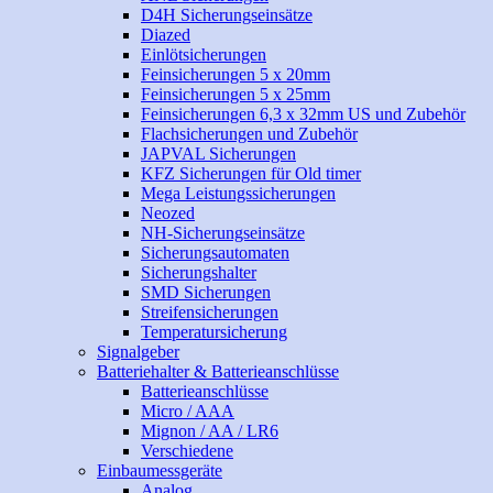
D4H Sicherungseinsätze
Diazed
Einlötsicherungen
Feinsicherungen 5 x 20mm
Feinsicherungen 5 x 25mm
Feinsicherungen 6,3 x 32mm US und Zubehör
Flachsicherungen und Zubehör
JAPVAL Sicherungen
KFZ Sicherungen für Old timer
Mega Leistungssicherungen
Neozed
NH-Sicherungseinsätze
Sicherungsautomaten
Sicherungshalter
SMD Sicherungen
Streifensicherungen
Temperatursicherung
Signalgeber
Batteriehalter & Batterieanschlüsse
Batterieanschlüsse
Micro / AAA
Mignon / AA / LR6
Verschiedene
Einbaumessgeräte
Analog