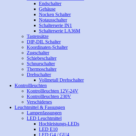
Endschalter
Gehäuse
Nocken Schalter
Notausschalter
Schalterserie IN1
Schalterserie LA36M
Tastensätze
DIP-DIL Schalter
Koordinaten-Schalter
Zugschalter
Schiebeschalter
Schnurschalter
Thermoschalter
Drehschalter
Vollmetall Drehschalter
Kontrollleuchten
Kontrollleuchten 12V-24V
Kontrollleuchten 230V
Verschidenes
Leuchtmittel & Fassungen
Lampenfassungen
LED Leuchtmittel
Hochleistungs-LEDs
LED E10
LED G4 / GU4