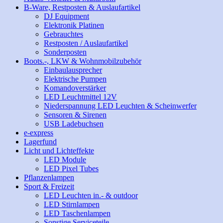
B-Ware, Restposten & Auslaufartikel
DJ Equipment
Elektronik Platinen
Gebrauchtes
Restposten / Auslaufartikel
Sonderposten
Boots.-, LKW & Wohnmobilzubehör
Einbaulausprecher
Elektrische Pumpen
Komandoverstärker
LED Leuchtmittel 12V
Niederspannung LED Leuchten & Scheinwerfer
Sensoren & Sirenen
USB Ladebuchsen
e-express
Lagerfund
Licht und Lichteffekte
LED Module
LED Pixel Tubes
Pflanzenlampen
Sport & Freizeit
LED Leuchten in.- & outdoor
LED Stirnlampen
LED Taschenlampen
Sonstige Serviceteile