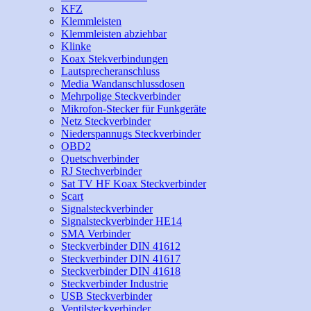
KFZ
Klemmleisten
Klemmleisten abziehbar
Klinke
Koax Stekverbindungen
Lautsprecheranschluss
Media Wandanschlussdosen
Mehrpolige Steckverbinder
Mikrofon-Stecker für Funkgeräte
Netz Steckverbinder
Niederspannugs Steckverbinder
OBD2
Quetschverbinder
RJ Stechverbinder
Sat TV HF Koax Steckverbinder
Scart
Signalsteckverbinder
Signalsteckverbinder HE14
SMA Verbinder
Steckverbinder DIN 41612
Steckverbinder DIN 41617
Steckverbinder DIN 41618
Steckverbinder Industrie
USB Steckverbinder
Ventilsteckverbinder