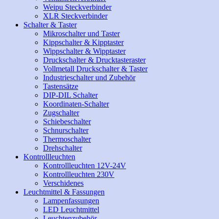
Weipu Steckverbinder
XLR Steckverbinder
Schalter & Taster
Mikroschalter und Taster
Kippschalter & Kipptaster
Wippschalter & Wipptaster
Druckschalter & Drucktasteraster
Vollmetall Druckschalter & Taster
Industrieschalter und Zubehör
Tastensätze
DIP-DIL Schalter
Koordinaten-Schalter
Zugschalter
Schiebeschalter
Schnurschalter
Thermoschalter
Drehschalter
Kontrollleuchten
Kontrollleuchten 12V-24V
Kontrollleuchten 230V
Verschidenes
Leuchtmittel & Fassungen
Lampenfassungen
LED Leuchtmittel
Leuchtenzubehör