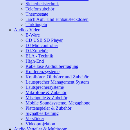
Sicherheitstechnik
Telefonzubehör
Thermostate
Tisch Auf.- und Einbausteckdosen
Türklingeln
Audio - Video
B-Ware
CD USB SD Player
DJ Midicontroller
DJ-Zubehör
ELA - Technik
High-End
Kabellose Audioübertragung
Konferenzsysteme
Kopfhörer, Ohrhörer und Zubehör
Lautsprecher Management System
Lautsprechersysteme
Mikrofone & Zubehör
Mischpulte & Zubehör
Mobile Soundsysteme, Megaphone
Plattenspieler & Zubehör
Signalbearbeitung
Verstärker
Videoprojektion
Audio Verteiler & Multiroom