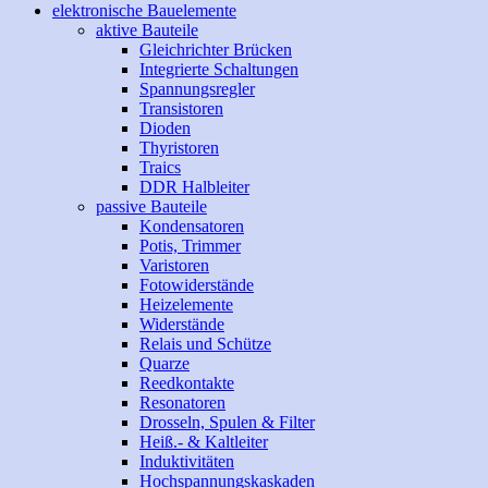
elektronische Bauelemente
aktive Bauteile
Gleichrichter Brücken
Integrierte Schaltungen
Spannungsregler
Transistoren
Dioden
Thyristoren
Traics
DDR Halbleiter
passive Bauteile
Kondensatoren
Potis, Trimmer
Varistoren
Fotowiderstände
Heizelemente
Widerstände
Relais und Schütze
Quarze
Reedkontakte
Resonatoren
Drosseln, Spulen & Filter
Heiß.- & Kaltleiter
Induktivitäten
Hochspannungskaskaden