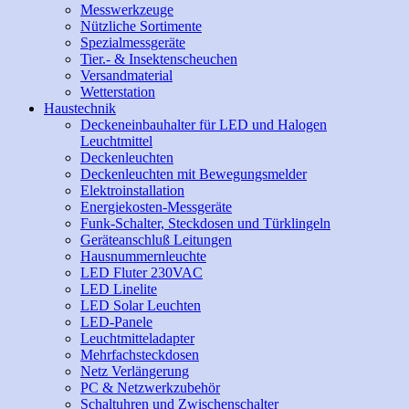
Messwerkzeuge
Nützliche Sortimente
Spezialmessgeräte
Tier.- & Insektenscheuchen
Versandmaterial
Wetterstation
Haustechnik
Deckeneinbauhalter für LED und Halogen
Leuchtmittel
Deckenleuchten
Deckenleuchten mit Bewegungsmelder
Elektroinstallation
Energiekosten-Messgeräte
Funk-Schalter, Steckdosen und Türklingeln
Geräteanschluß Leitungen
Hausnummernleuchte
LED Fluter 230VAC
LED Linelite
LED Solar Leuchten
LED-Panele
Leuchtmitteladapter
Mehrfachsteckdosen
Netz Verlängerung
PC & Netzwerkzubehör
Schaltuhren und Zwischenschalter