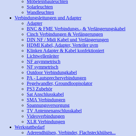
Möbeleinbauleuchten
Solarleuchten
Wandleuchten
Verbindungsleitungen und Adapter
Adapter
BNC & FME Verbindungs.- & Verlängerungskabel
Cinch Verbindungen & Verlängerungen
DIN NF / Midi Kabel und Verlängerungen
HDMI Kabel, Adapter, Verteiler uvm
Klinken Adapter & Kabel konfektioniert
Lichtwellenleiter
NF asymmetrisch
NF symmetrisch
Outdoor Verbindungkabel
PA - Lautsprechervebindungen
Pegelwandler, Groundloopisolator
PS3 Zubehör
Sat Anschlusskabel
SMA Verbindungen
Spannungsversorgung
TV Antennenanschlusskabel
Videoverbindungen
XLR Verbindungen
Werkstattbedarf
Aderendhülsen, Verbinder, Flachsteckhülsen...