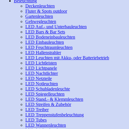
Beleuchtung
Deckenleuchten
Fluter & Spots outdoor
Gartenleuchten
Gehwegleuchten
LED Auf.- und Unterbauleuchten
LED Bars & Bar Sets
LED Bodeneinbauleuchten
LED Einbauleuchten
LED Feuchtraumleuchten
LED Hallenstrahler
LED Leuchten mit Akku- oder Batteriebetrieb
LED Lichtleisten
LED Lichtpanele
LED Nachtlichter
LED Netzteile
LED Notleuchten
LED Schubladenleuchte
LED Spiegelleuchten
LED Stand.- & Klemmleuchten
LED Streifen & Zubehör
LED Treiber
LED Treppenstufenbeleuchtung
LED Tubes
LED Wannenleuchten