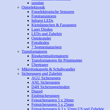
sonstige
Optoelektronik
Fotoelektronische Sensoren
Fototransistoren
Infrarot LEDs
Kleinlämpchen & Fassungen
Laser Dioden
LEDs und Zubehör
Optokoppler
Fotodioden
7 Segmentanzeigen
Transformatoren
Ringkerntrasformatoren
Transformatoren für Printmontge
Übertrager
Mikrofonkapseln & Schallwandler
Sicherungen und Zubehör
AGU Sicherungen
ANL Sicherungen
D4H Sicherungseinsätze
Diazed
Einlötsicherungen
Feinsicherungen 5 x 20mm
Feinsicherungen 5 x 25mm
Feinsicherungen 6,3 x 32mm US und Zubehör