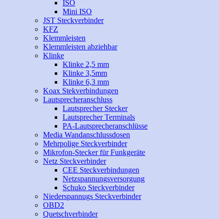
ISO
Mini ISO
JST Steckverbinder
KFZ
Klemmleisten
Klemmleisten abziehbar
Klinke
Klinke 2,5 mm
Klinke 3,5mm
Klinke 6,3 mm
Koax Stekverbindungen
Lautsprecheranschluss
Lautsprecher Stecker
Lautsprecher Terminals
PA-Lautsprecheranschlüsse
Media Wandanschlussdosen
Mehrpolige Steckverbinder
Mikrofon-Stecker für Funkgeräte
Netz Steckverbinder
CEE Steckverbindungen
Netzspannungsversorgung
Schuko Steckverbinder
Niederspannugs Steckverbinder
OBD2
Quetschverbinder