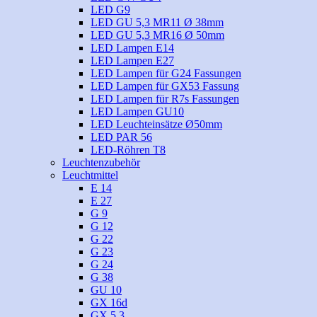
LED G9
LED GU 5,3 MR11 Ø 38mm
LED GU 5,3 MR16 Ø 50mm
LED Lampen E14
LED Lampen E27
LED Lampen für G24 Fassungen
LED Lampen für GX53 Fassung
LED Lampen für R7s Fassungen
LED Lampen GU10
LED Leuchteinsätze Ø50mm
LED PAR 56
LED-Röhren T8
Leuchtenzubehör
Leuchtmittel
E 14
E 27
G 9
G 12
G 22
G 23
G 24
G 38
GU 10
GX 16d
GX 5,3