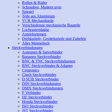
Rollen & Räder
Schrauben, Muttern uvm
Spiegel
Teile aus Aluminium
VCR Mechanikteile
Verschiedenne mechanische Bauteile
Lochrasterplatine
Antriebsriemen
Drehknöpfe, Geräteknöpfe und Zubehör
Alles Magnetisch
Steckverbindungen
Antennen & Satverbinder
Bananen Steckverbinder
BNC & TNC Steckverbindungen
BNC Steckverbinder & Adapter
Centronics
Cinch Steckverbinder
D SUB Steckverbinder
DIN Steckverbindungen
DMX Steckverbindungen
F Verbinder
HF Steckverbinder
Honda Steckverbinder
ISO Steckverbinder
JST Steckverbinder