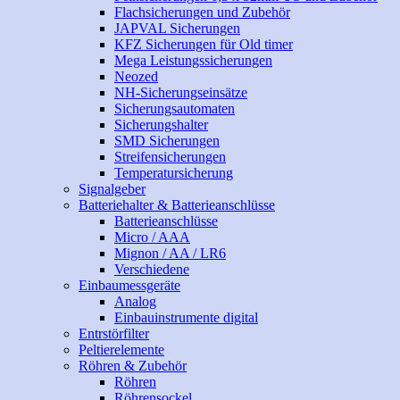
Flachsicherungen und Zubehör
JAPVAL Sicherungen
KFZ Sicherungen für Old timer
Mega Leistungssicherungen
Neozed
NH-Sicherungseinsätze
Sicherungsautomaten
Sicherungshalter
SMD Sicherungen
Streifensicherungen
Temperatursicherung
Signalgeber
Batteriehalter & Batterieanschlüsse
Batterieanschlüsse
Micro / AAA
Mignon / AA / LR6
Verschiedene
Einbaumessgeräte
Analog
Einbauinstrumente digital
Entrstörfilter
Peltierelemente
Röhren & Zubehör
Röhren
Röhrensockel