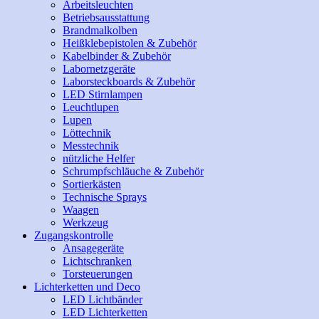
Arbeitsleuchten
Betriebsausstattung
Brandmalkolben
Heißklebepistolen & Zubehör
Kabelbinder & Zubehör
Labornetzgeräte
Laborsteckboards & Zubehör
LED Stirnlampen
Leuchtlupen
Lupen
Löttechnik
Messtechnik
nützliche Helfer
Schrumpfschläuche & Zubehör
Sortierkästen
Technische Sprays
Waagen
Werkzeug
Zugangskontrolle
Ansagegeräte
Lichtschranken
Torsteuerungen
Lichterketten und Deco
LED Lichtbänder
LED Lichterketten