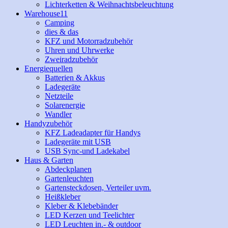
Lichterketten & Weihnachtsbeleuchtung
Warehouse11
Camping
dies & das
KFZ und Motorradzubehör
Uhren und Uhrwerke
Zweiradzubehör
Energiequellen
Batterien & Akkus
Ladegeräte
Netzteile
Solarenergie
Wandler
Handyzubehör
KFZ Ladeadapter für Handys
Ladegeräte mit USB
USB Sync-und Ladekabel
Haus & Garten
Abdeckplanen
Gartenleuchten
Gartensteckdosen, Verteiler uvm.
Heißkleber
Kleber & Klebebänder
LED Kerzen und Teelichter
LED Leuchten in.- & outdoor