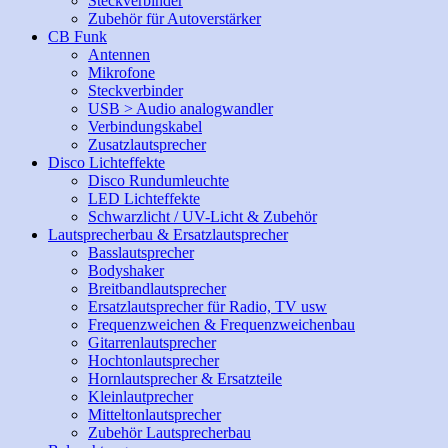
Steckverbinder
Zubehör für Autoverstärker
CB Funk
Antennen
Mikrofone
Steckverbinder
USB > Audio analogwandler
Verbindungskabel
Zusatzlautsprecher
Disco Lichteffekte
Disco Rundumleuchte
LED Lichteffekte
Schwarzlicht / UV-Licht & Zubehör
Lautsprecherbau & Ersatzlautsprecher
Basslautsprecher
Bodyshaker
Breitbandlautsprecher
Ersatzlautsprecher für Radio, TV usw
Frequenzweichen & Frequenzweichenbau
Gitarrenlautsprecher
Hochtonlautsprecher
Hornlautsprecher & Ersatzteile
Kleinlautprecher
Mitteltonlautsprecher
Zubehör Lautsprecherbau