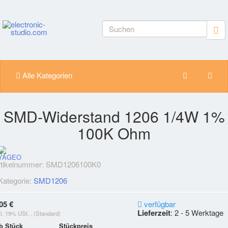
Alle Kategorien
SMD-Widerstand 1206 1/4W 1%
100K Ohm
rtikelnummer:
SMD1206100K0
Kategorie:
SMD1206
05 €
verfügbar
Lieferzeit
: 2 - 5 Werktage
kl. 19% USt. , (Standard)
b Stück
Stückpreis