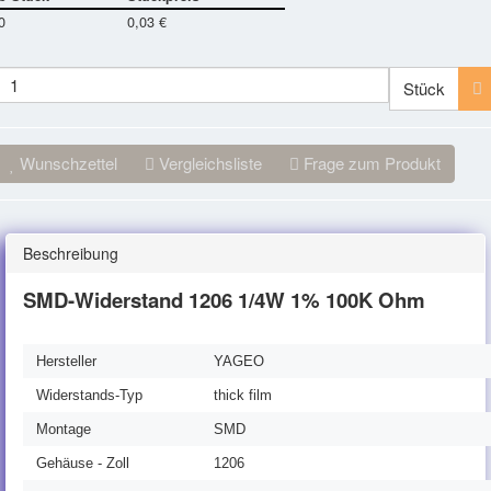
0
0,03 €
Stück
Wunschzettel
Vergleichsliste
Frage zum Produkt
Beschreibung
SMD-Widerstand 1206 1/4W 1% 100K Ohm
Hersteller
YAGEO
Widerstands-Typ
thick film
Montage
SMD
Gehäuse - Zoll
1206