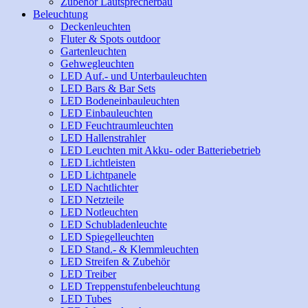
Zubehör Lautsprecherbau
Beleuchtung
Deckenleuchten
Fluter & Spots outdoor
Gartenleuchten
Gehwegleuchten
LED Auf.- und Unterbauleuchten
LED Bars & Bar Sets
LED Bodeneinbauleuchten
LED Einbauleuchten
LED Feuchtraumleuchten
LED Hallenstrahler
LED Leuchten mit Akku- oder Batteriebetrieb
LED Lichtleisten
LED Lichtpanele
LED Nachtlichter
LED Netzteile
LED Notleuchten
LED Schubladenleuchte
LED Spiegelleuchten
LED Stand.- & Klemmleuchten
LED Streifen & Zubehör
LED Treiber
LED Treppenstufenbeleuchtung
LED Tubes