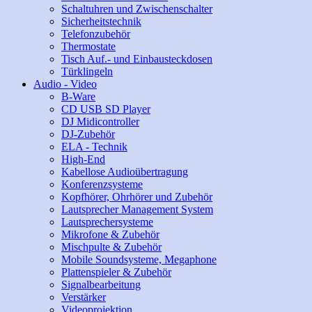
Schaltuhren und Zwischenschalter
Sicherheitstechnik
Telefonzubehör
Thermostate
Tisch Auf.- und Einbausteckdosen
Türklingeln
Audio - Video
B-Ware
CD USB SD Player
DJ Midicontroller
DJ-Zubehör
ELA - Technik
High-End
Kabellose Audioübertragung
Konferenzsysteme
Kopfhörer, Ohrhörer und Zubehör
Lautsprecher Management System
Lautsprechersysteme
Mikrofone & Zubehör
Mischpulte & Zubehör
Mobile Soundsysteme, Megaphone
Plattenspieler & Zubehör
Signalbearbeitung
Verstärker
Videoprojektion