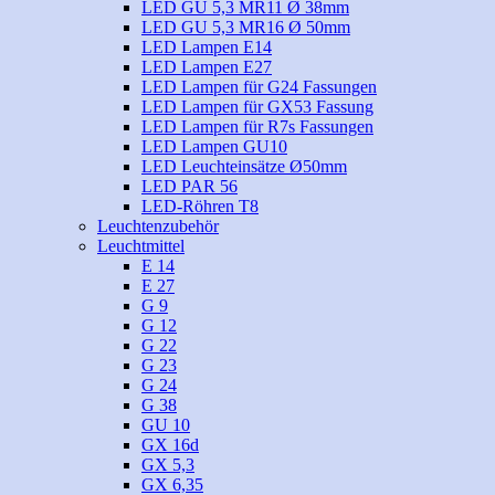
LED GU 5,3 MR11 Ø 38mm
LED GU 5,3 MR16 Ø 50mm
LED Lampen E14
LED Lampen E27
LED Lampen für G24 Fassungen
LED Lampen für GX53 Fassung
LED Lampen für R7s Fassungen
LED Lampen GU10
LED Leuchteinsätze Ø50mm
LED PAR 56
LED-Röhren T8
Leuchtenzubehör
Leuchtmittel
E 14
E 27
G 9
G 12
G 22
G 23
G 24
G 38
GU 10
GX 16d
GX 5,3
GX 6,35