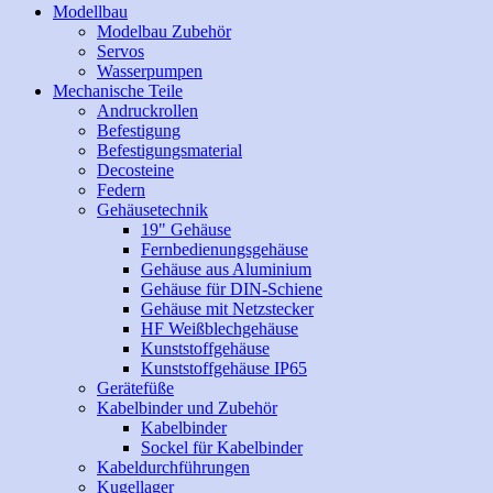
Modellbau
Modelbau Zubehör
Servos
Wasserpumpen
Mechanische Teile
Andruckrollen
Befestigung
Befestigungsmaterial
Decosteine
Federn
Gehäusetechnik
19" Gehäuse
Fernbedienungsgehäuse
Gehäuse aus Aluminium
Gehäuse für DIN-Schiene
Gehäuse mit Netzstecker
HF Weißblechgehäuse
Kunststoffgehäuse
Kunststoffgehäuse IP65
Gerätefüße
Kabelbinder und Zubehör
Kabelbinder
Sockel für Kabelbinder
Kabeldurchführungen
Kugellager