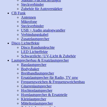
Standart Flachsicherungen
Steckverbinder
Zubehör für Autoverstärker
CB Funk
Antennen
Mikrofone
Steckverbinder
USB > Audio analogwandler
Verbindungskabel
Zusatzlautsprecher
Disco Lichteffekte
Disco Rundumleuchte
LED Lichteffekte
Schwarzlicht / UV-Licht & Zubehör
Lautsprecherbau & Ersatzlautsprecher
Basslautsprecher
Bodyshaker
Breitbandlautsprecher
Ersatzlautsprecher für Radio, TV usw
Frequenzweichen & Frequenzweichenbau
Gitarrenlautsprecher
Hochtonlautsprecher
Hornlautsprecher & Ersatzteile
Kleinlautprecher
Mitteltonlautsprecher