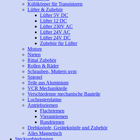
Kühlkörper für Transistoren
Lüfter & Zubehör
Lüfter 5V DC
Lüfter 12 DC
Lüfter 230V AC
Lüfter 24V AC
Lüfter 24V DC
Zubehör für Lüfter
Motore
Nieten
Rittal Zubehör
Rollen & Räder
Schrauben, Muttern uvm
Spiegel
Teile aus Aluminium
VCR Mechanikteile
Verschiedenne mechanische Bauteile
Lochrasterplatine
Antriebsriemen
Flachriemen
Vierantriemen
Rundriemen
Drehknöpfe, Geräteknöpfe und Zubehör
Alles Magnetisch
Steckverbindungen