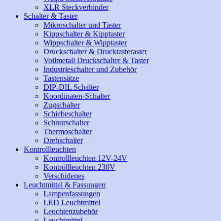
XLR Steckverbinder
Schalter & Taster
Mikroschalter und Taster
Kippschalter & Kipptaster
Wippschalter & Wipptaster
Druckschalter & Drucktasteraster
Vollmetall Druckschalter & Taster
Industrieschalter und Zubehör
Tastensätze
DIP-DIL Schalter
Koordinaten-Schalter
Zugschalter
Schiebeschalter
Schnurschalter
Thermoschalter
Drehschalter
Kontrollleuchten
Kontrollleuchten 12V-24V
Kontrollleuchten 230V
Verschidenes
Leuchtmittel & Fassungen
Lampenfassungen
LED Leuchtmittel
Leuchtenzubehör
Leuchtmittel