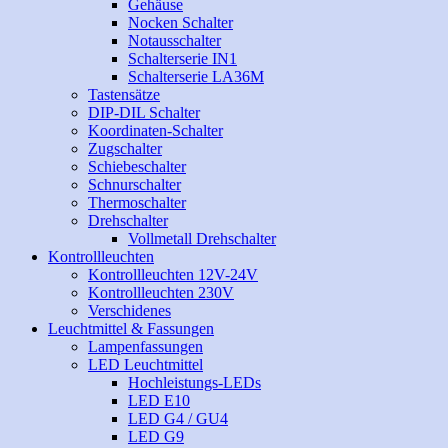
Gehäuse
Nocken Schalter
Notausschalter
Schalterserie IN1
Schalterserie LA36M
Tastensätze
DIP-DIL Schalter
Koordinaten-Schalter
Zugschalter
Schiebeschalter
Schnurschalter
Thermoschalter
Drehschalter
Vollmetall Drehschalter
Kontrollleuchten
Kontrollleuchten 12V-24V
Kontrollleuchten 230V
Verschidenes
Leuchtmittel & Fassungen
Lampenfassungen
LED Leuchtmittel
Hochleistungs-LEDs
LED E10
LED G4 / GU4
LED G9