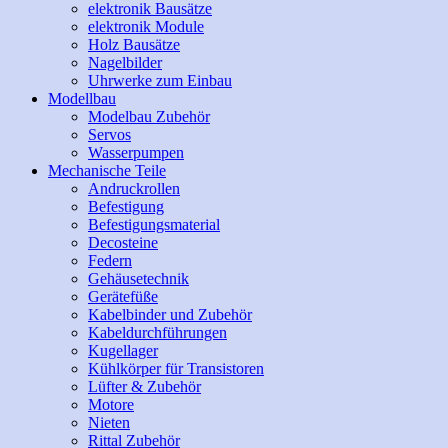
elektronik Bausätze
elektronik Module
Holz Bausätze
Nagelbilder
Uhrwerke zum Einbau
Modellbau
Modelbau Zubehör
Servos
Wasserpumpen
Mechanische Teile
Andruckrollen
Befestigung
Befestigungsmaterial
Decosteine
Federn
Gehäusetechnik
Gerätefüße
Kabelbinder und Zubehör
Kabeldurchführungen
Kugellager
Kühlkörper für Transistoren
Lüfter & Zubehör
Motore
Nieten
Rittal Zubehör