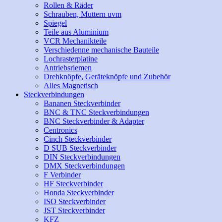
Rollen & Räder
Schrauben, Muttern uvm
Spiegel
Teile aus Aluminium
VCR Mechanikteile
Verschiedenne mechanische Bauteile
Lochrasterplatine
Antriebsriemen
Drehknöpfe, Geräteknöpfe und Zubehör
Alles Magnetisch
Steckverbindungen
Bananen Steckverbinder
BNC & TNC Steckverbindungen
BNC Steckverbinder & Adapter
Centronics
Cinch Steckverbinder
D SUB Steckverbinder
DIN Steckverbindungen
DMX Steckverbindungen
F Verbinder
HF Steckverbinder
Honda Steckverbinder
ISO Steckverbinder
JST Steckverbinder
KFZ