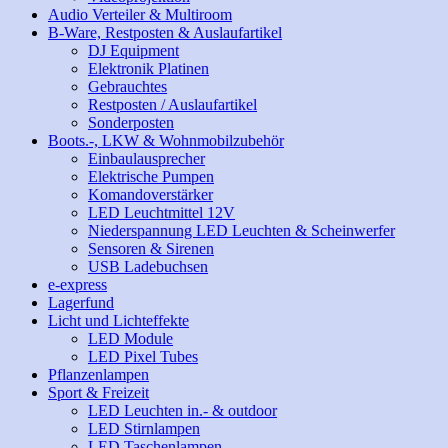
Audio Verteiler & Multiroom
B-Ware, Restposten & Auslaufartikel
DJ Equipment
Elektronik Platinen
Gebrauchtes
Restposten / Auslaufartikel
Sonderposten
Boots.-, LKW & Wohnmobilzubehör
Einbaulausprecher
Elektrische Pumpen
Komandoverstärker
LED Leuchtmittel 12V
Niederspannung LED Leuchten & Scheinwerfer
Sensoren & Sirenen
USB Ladebuchsen
e-express
Lagerfund
Licht und Lichteffekte
LED Module
LED Pixel Tubes
Pflanzenlampen
Sport & Freizeit
LED Leuchten in.- & outdoor
LED Stirnlampen
LED Taschenlampen