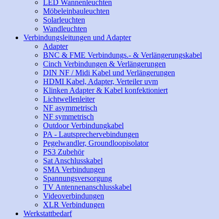
LED Wannenleuchten
Möbeleinbauleuchten
Solarleuchten
Wandleuchten
Verbindungsleitungen und Adapter
Adapter
BNC & FME Verbindungs.- & Verlängerungskabel
Cinch Verbindungen & Verlängerungen
DIN NF / Midi Kabel und Verlängerungen
HDMI Kabel, Adapter, Verteiler uvm
Klinken Adapter & Kabel konfektioniert
Lichtwellenleiter
NF asymmetrisch
NF symmetrisch
Outdoor Verbindungkabel
PA - Lautsprechervebindungen
Pegelwandler, Groundloopisolator
PS3 Zubehör
Sat Anschlusskabel
SMA Verbindungen
Spannungsversorgung
TV Antennenanschlusskabel
Videoverbindungen
XLR Verbindungen
Werkstattbedarf