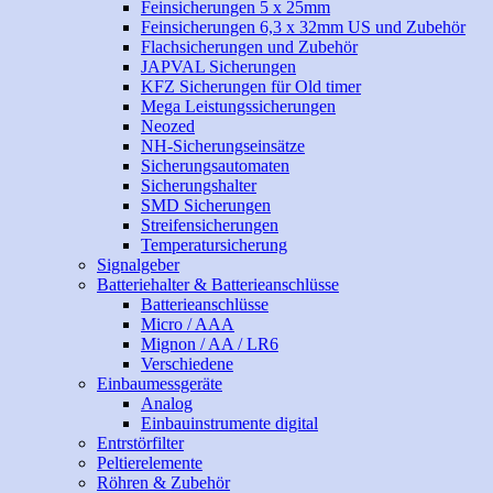
Feinsicherungen 5 x 25mm
Feinsicherungen 6,3 x 32mm US und Zubehör
Flachsicherungen und Zubehör
JAPVAL Sicherungen
KFZ Sicherungen für Old timer
Mega Leistungssicherungen
Neozed
NH-Sicherungseinsätze
Sicherungsautomaten
Sicherungshalter
SMD Sicherungen
Streifensicherungen
Temperatursicherung
Signalgeber
Batteriehalter & Batterieanschlüsse
Batterieanschlüsse
Micro / AAA
Mignon / AA / LR6
Verschiedene
Einbaumessgeräte
Analog
Einbauinstrumente digital
Entrstörfilter
Peltierelemente
Röhren & Zubehör