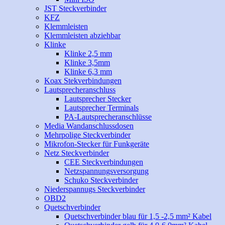
JST Steckverbinder
KFZ
Klemmleisten
Klemmleisten abziehbar
Klinke
Klinke 2,5 mm
Klinke 3,5mm
Klinke 6,3 mm
Koax Stekverbindungen
Lautsprecheranschluss
Lautsprecher Stecker
Lautsprecher Terminals
PA-Lautsprecheranschlüsse
Media Wandanschlussdosen
Mehrpolige Steckverbinder
Mikrofon-Stecker für Funkgeräte
Netz Steckverbinder
CEE Steckverbindungen
Netzspannungsversorgung
Schuko Steckverbinder
Niederspannugs Steckverbinder
OBD2
Quetschverbinder
Quetschverbinder blau für 1,5 -2,5 mm² Kabel