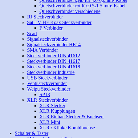
Quetschverbinder gelb für 4,0-6,0mm² Kabel
Quetschverbinder rot für 0.5-1.5 mm² Kabel
Quetschverbinder verschiedene
RJ Stechverbinder
Sat TV HF Koax Steckverbinder
F Verbinder
Scart
Signalsteckverbinder
Signalsteckverbinder HE14
SMA Verbinder
Steckverbinder DIN 41612
Steckverbinder DIN 41617
Steckverbinder DIN 41618
Steckverbinder Industrie
USB Steckverbinder
Ventilsteckverbinder
Weipu Steckverbinder
SP13
XLR Steckverbinder
XLR Stecker
XLR Kupplungen
XLR Einbau Stecker & Buchsen
XLR Mini
XLR / Klinke Kombibuchse
Schalter & Taster