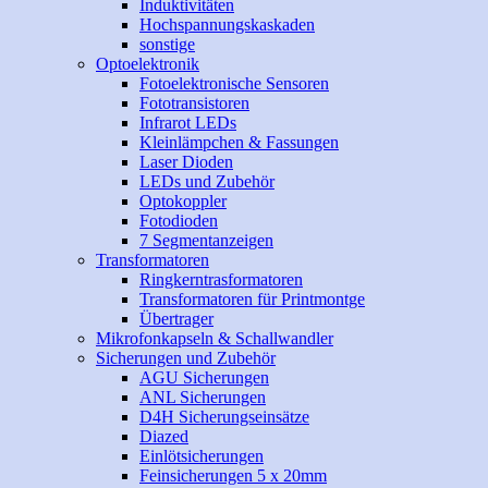
Induktivitäten
Hochspannungskaskaden
sonstige
Optoelektronik
Fotoelektronische Sensoren
Fototransistoren
Infrarot LEDs
Kleinlämpchen & Fassungen
Laser Dioden
LEDs und Zubehör
Optokoppler
Fotodioden
7 Segmentanzeigen
Transformatoren
Ringkerntrasformatoren
Transformatoren für Printmontge
Übertrager
Mikrofonkapseln & Schallwandler
Sicherungen und Zubehör
AGU Sicherungen
ANL Sicherungen
D4H Sicherungseinsätze
Diazed
Einlötsicherungen
Feinsicherungen 5 x 20mm