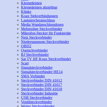
Klemmleisten
Klemmleisten abziehbar
Klinke
Koax Stekverbindungen
Lautsprecheranschluss
Media Wandanschlussdosen
Mehrpolige Steckverbinder
Mikrofon-Stecker für Funkgeräte
Netz Steckverbinder
Niederspannugs Steckverbinder
OBD2
Quetschverbinder
RJ Stechverbinder
Sat TV HF Koax Steckverbinder
Scart
Signalsteckverbinder
Signalsteckverbinder HE14
SMA Verbinder
Steckverbinder DIN 41612
Steckverbinder DIN 41617
Steckverbinder DIN 41618
Steckverbinder Industrie
USB Steckverbinder
Ventilsteckverbinder
Weipu Steckverbinder