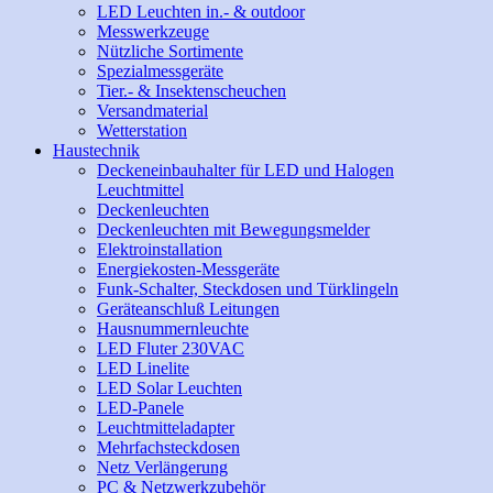
LED Leuchten in.- & outdoor
Messwerkzeuge
Nützliche Sortimente
Spezialmessgeräte
Tier.- & Insektenscheuchen
Versandmaterial
Wetterstation
Haustechnik
Deckeneinbauhalter für LED und Halogen
Leuchtmittel
Deckenleuchten
Deckenleuchten mit Bewegungsmelder
Elektroinstallation
Energiekosten-Messgeräte
Funk-Schalter, Steckdosen und Türklingeln
Geräteanschluß Leitungen
Hausnummernleuchte
LED Fluter 230VAC
LED Linelite
LED Solar Leuchten
LED-Panele
Leuchtmitteladapter
Mehrfachsteckdosen
Netz Verlängerung
PC & Netzwerkzubehör