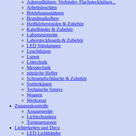
Aderendhülsen, Verbinder, Flachsteckhülsen...
Arbeitsleuchten
Betriebsausstattung
Brandmalkolben
Heißklebepistolen & Zubehör
Kabelbinder & Zubehör
Labornetzgeräte
Laborsteckboards & Zubehör
LED Stirnlampen
Leuchtlupen
Lupen
Löttechnik
Messtechnik
nützliche Helfer
Schrumpfschläuche & Zubehör
Sortierkästen
Technische Sprays
Waagen
Werkzeug
Zugangskontrolle
Ansagegeräte
Lichtschranken
Torsteuerungen
Lichterketten und Deco
LED Lichtbänder