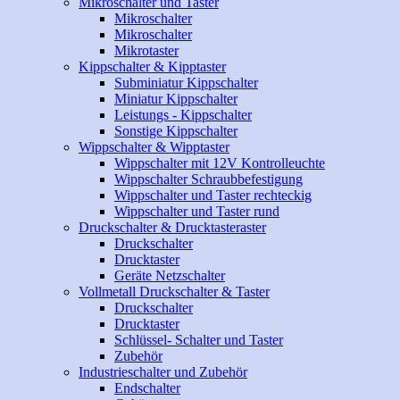
Mikroschalter und Taster
Mikroschalter
Mikroschalter
Mikrotaster
Kippschalter & Kipptaster
Subminiatur Kippschalter
Miniatur Kippschalter
Leistungs - Kippschalter
Sonstige Kippschalter
Wippschalter & Wipptaster
Wippschalter mit 12V Kontrolleuchte
Wippschalter Schraubbefestigung
Wippschalter und Taster rechteckig
Wippschalter und Taster rund
Druckschalter & Drucktasteraster
Druckschalter
Drucktaster
Geräte Netzschalter
Vollmetall Druckschalter & Taster
Druckschalter
Drucktaster
Schlüssel- Schalter und Taster
Zubehör
Industrieschalter und Zubehör
Endschalter