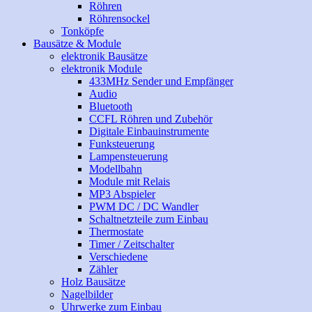
Röhren
Röhrensockel
Tonköpfe
Bausätze & Module
elektronik Bausätze
elektronik Module
433MHz Sender und Empfänger
Audio
Bluetooth
CCFL Röhren und Zubehör
Digitale Einbauinstrumente
Funksteuerung
Lampensteuerung
Modellbahn
Module mit Relais
MP3 Abspieler
PWM DC / DC Wandler
Schaltnetzteile zum Einbau
Thermostate
Timer / Zeitschalter
Verschiedene
Zähler
Holz Bausätze
Nagelbilder
Uhrwerke zum Einbau