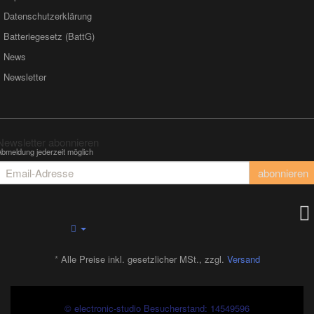
Datenschutzerklärung
Batteriegesetz (BattG)
News
Newsletter
Newsletter abonnieren
Abmeldung jederzeit möglich
Email-
abonnieren
Adresse
*
Alle Preise inkl. gesetzlicher MSt., zzgl.
Versand
© electronic-studio
Besucherstand: 14549596