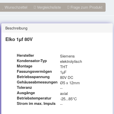
Wunschzettel
Vergleichsliste
Frage zum Produkt
Beschreibung
Elko 1µf 80V
Hersteller
Siemens
Kondensator-Typ
elektrolytisch
Montage
THT
Fassungsvermögen
1µF
Betriebsspannung
80V DC
Gehäuseabmessungen
Ø5 x 12mm
Toleranz
--
Ausgänge
axial
Betriebstemperatur
-25...85°C
Strom im max. Impuls
--