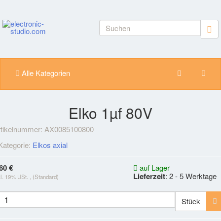
Alle Kategorien
Elko 1µf 80V
rtikelnummer:
AX0085100800
Kategorie:
Elkos axial
60 €
auf Lager
Lieferzeit
: 2 - 5 Werktage
kl. 19% USt. , (Standard)
Stück